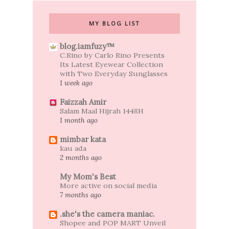
MY BLOG LIST
blog.iamfuzy™
C.Rino by Carlo Rino Presents
Its Latest Eyewear Collection
with Two Everyday Sunglasses
1 week ago
Faizzah Amir
Salam Maal Hijrah 1448H
1 month ago
mimbar kata
kau ada
2 months ago
My Mom's Best
More active on social media
7 months ago
.she's the camera maniac.
Shopee and POP MART Unveil