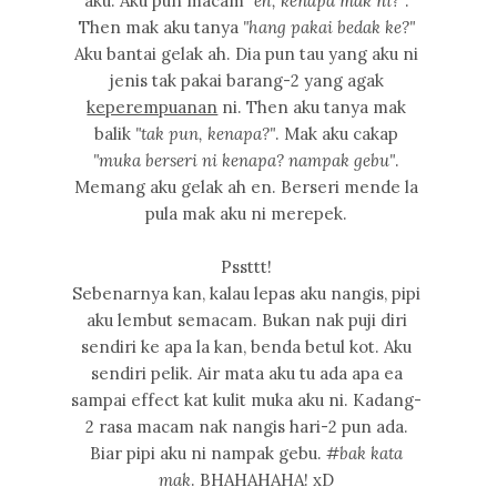
aku. Aku pun macam
"eh, kenapa mak ni?"
.
Then mak aku tanya
"hang pakai bedak ke?"
Aku bantai gelak ah. Dia pun tau yang aku ni
jenis tak pakai barang-2 yang agak
keperempuanan
ni. Then aku tanya mak
balik
"tak pun, kenapa?"
. Mak aku cakap
"muka berseri ni kenapa? nampak gebu"
.
Memang aku gelak ah en. Berseri mende la
pula mak aku ni merepek.
Pssttt!
Sebenarnya kan, kalau lepas aku nangis, pipi
aku lembut semacam. Bukan nak puji diri
sendiri ke apa la kan, benda betul kot. Aku
sendiri pelik. Air mata aku tu ada apa ea
sampai effect kat kulit muka aku ni. Kadang-
2 rasa macam nak nangis hari-2 pun ada.
Biar pipi aku ni nampak gebu.
#bak kata
mak
. BHAHAHAHA! xD