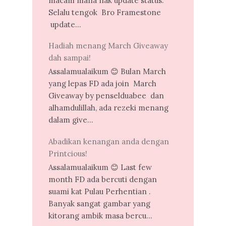
macam mana nak update status.
Selalu tengok Bro Framestone
update...
Hadiah menang March Giveaway
dah sampai!
Assalamualaikum 😊 Bulan March
yang lepas FD ada join March
Giveaway by penselduabee dan
alhamdulillah, ada rezeki menang
dalam give...
Abadikan kenangan anda dengan
Printcious!
Assalamualaikum 😊 Last few
month FD ada bercuti dengan
suami kat Pulau Perhentian .
Banyak sangat gambar yang
kitorang ambik masa bercu...