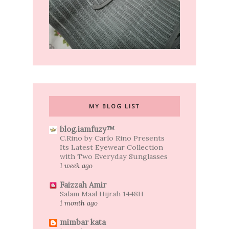
MY BLOG LIST
blog.iamfuzy™
C.Rino by Carlo Rino Presents
Its Latest Eyewear Collection
with Two Everyday Sunglasses
1 week ago
Faizzah Amir
Salam Maal Hijrah 1448H
1 month ago
mimbar kata