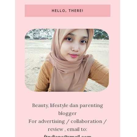
HELLO, THERE!
Beauty, lifestyle dan parenting
blogger
For advertising / collaboration /
review , email to: