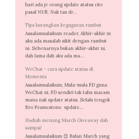
hari ada je orang update status cite
pasal NUR. Nak tau dr...
Tips kurangkan keguguran rambut
Assalamualaikum reader, Akhir-akhir ni
aku ada masalah sikit dengan rambut
ni. Sebenarnya bukan akhir-akhir ni,
dah lama dah aku ada ma...
WeChat - cara update status di
Moments
Assalamualaikum, Mula-mula FD guna
WeChat ni, FD sendiri tak tahu macam
mana nak update status. Selalu tengok
Bro Framestone update...
Hadiah menang March Giveaway dah
sampai!
Assalamualaikum 😊 Bulan March yang