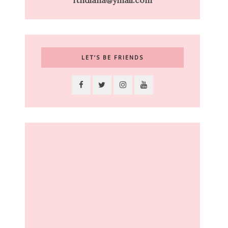
ftndiana@ymail.com
LET’S BE FRIENDS