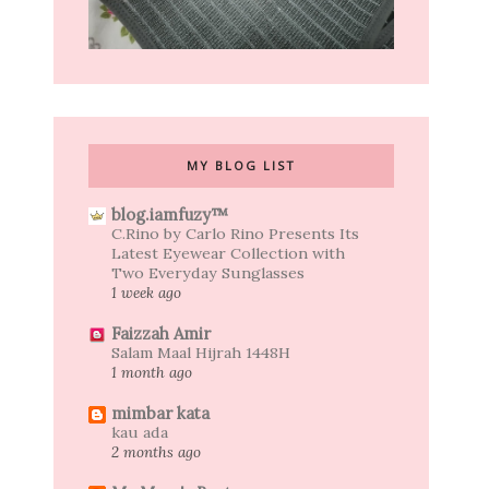
MY BLOG LIST
blog.iamfuzy™
C.Rino by Carlo Rino Presents Its
Latest Eyewear Collection with
Two Everyday Sunglasses
1 week ago
Faizzah Amir
Salam Maal Hijrah 1448H
1 month ago
mimbar kata
kau ada
2 months ago