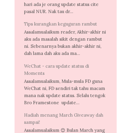
hari ada je orang update status cite
pasal NUR. Nak tau dr...
Tips kurangkan keguguran rambut
Assalamualaikum reader, Akhir-akhir ni
aku ada masalah sikit dengan rambut
ni. Sebenarnya bukan akhir-akhir ni,
dah lama dah aku ada ma...
WeChat - cara update status di
Moments
Assalamualaikum, Mula-mula FD guna
WeChat ni, FD sendiri tak tahu macam
mana nak update status. Selalu tengok
Bro Framestone update...
Hadiah menang March Giveaway dah
sampai!
Assalamualaikum 😊 Bulan March yang