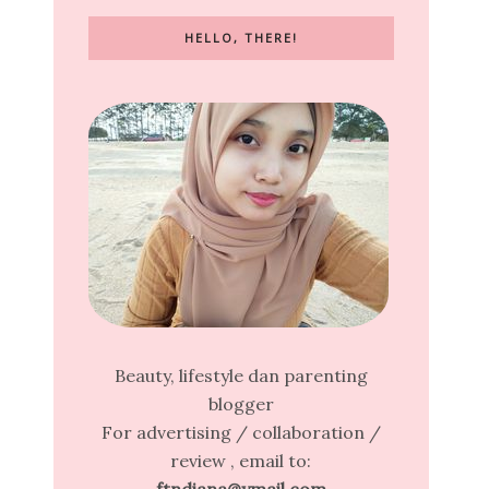
HELLO, THERE!
Beauty, lifestyle dan parenting
blogger
For advertising / collaboration /
review , email to: