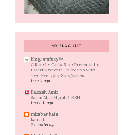
MY BLOG LIST
blog.iamfuzy™
C.Rino by Carlo Rino Presents Its
Latest Eyewear Collection with
Two Everyday Sunglasses
1 week ago
Faizzah Amir
Salam Maal Hijrah 1448H
1 month ago
mimbar kata
kau ada
2 months ago