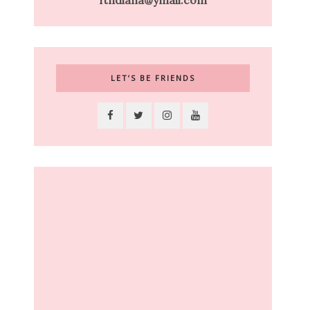
ftndiana@ymail.com
LET’S BE FRIENDS