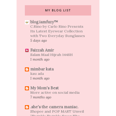
MY BLOG LIST
blog.iamfuzy™
C.Rino by Carlo Rino Presents
Its Latest Eyewear Collection
with Two Everyday Sunglasses
5 days ago
Faizzah Amir
Salam Maal Hijrah 1448H
1 month ago
mimbar kata
kau ada
1 month ago
My Mom's Best
More active on social media
7 months ago
.she's the camera maniac.
Shopee and POP MART Unveil
“Twinkle Twinkle Savor The