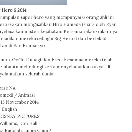
g Hero 6 2014
kumpulan super hero yang mempunyai 6 orang ahli ini
 Hero 6 akan mengisahkan Hiro Hamada (suara oleh Ryan
nyelesaikan misteri kejahatan. Bersama rakan-rakannya
njadikan mereka sebagai Big Hero 6 dan bertekad
an di San Fransokyo
emon, GoGo Tomagi dan Fred. Kesemua mereka telah
membantu melindungi serta menyelamatkan rakyat di
elamatkan seluruh dunia.
kasi: NA
Komedi / Animasi
 13 November 2014
 English
 DISNEY PICTURES
Williams, Don Hall
aya Rudolph, Jamie Chung