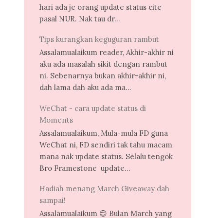
hari ada je orang update status cite
pasal NUR. Nak tau dr...
Tips kurangkan keguguran rambut
Assalamualaikum reader, Akhir-akhir ni
aku ada masalah sikit dengan rambut
ni. Sebenarnya bukan akhir-akhir ni,
dah lama dah aku ada ma...
WeChat - cara update status di
Moments
Assalamualaikum, Mula-mula FD guna
WeChat ni, FD sendiri tak tahu macam
mana nak update status. Selalu tengok
Bro Framestone update...
Hadiah menang March Giveaway dah
sampai!
Assalamualaikum 😊 Bulan March yang