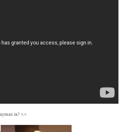
ymax is? >,<