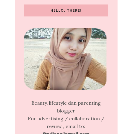
HELLO, THERE!
Beauty, lifestyle dan parenting
blogger
For advertising / collaboration /
review , email to: