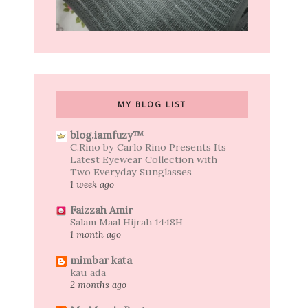
MY BLOG LIST
blog.iamfuzy™
C.Rino by Carlo Rino Presents Its
Latest Eyewear Collection with
Two Everyday Sunglasses
1 week ago
Faizzah Amir
Salam Maal Hijrah 1448H
1 month ago
mimbar kata
kau ada
2 months ago