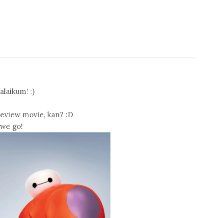
laikum! :)
review movie, kan? :D
we go!