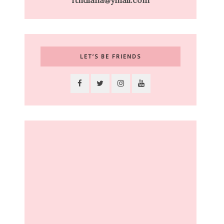
ftndiana@ymail.com
LET’S BE FRIENDS