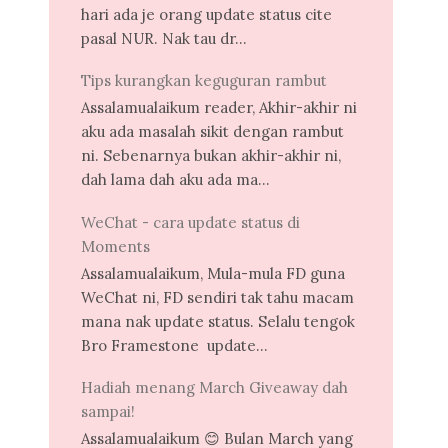
hari ada je orang update status cite
pasal NUR. Nak tau dr...
Tips kurangkan keguguran rambut
Assalamualaikum reader, Akhir-akhir ni
aku ada masalah sikit dengan rambut
ni. Sebenarnya bukan akhir-akhir ni,
dah lama dah aku ada ma...
WeChat - cara update status di
Moments
Assalamualaikum, Mula-mula FD guna
WeChat ni, FD sendiri tak tahu macam
mana nak update status. Selalu tengok
Bro Framestone update...
Hadiah menang March Giveaway dah
sampai!
Assalamualaikum 😊 Bulan March yang