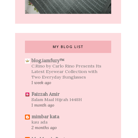
MY BLOG LIST
blog.iamfuzy™
C.Rino by Carlo Rino Presents Its
Latest Eyewear Collection with
Two Everyday Sunglasses
1 week ago
Faizzah Amir
Salam Maal Hijrah 1448H
1 month ago
mimbar kata
kau ada
2 months ago