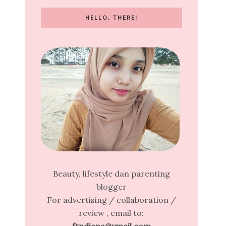
HELLO, THERE!
Beauty, lifestyle dan parenting
blogger
For advertising / collaboration /
review , email to: