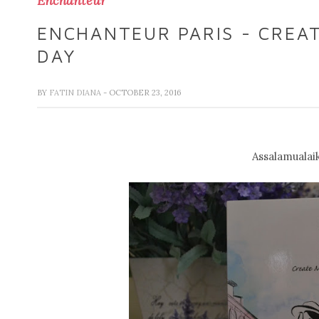
Enchanteur
ENCHANTEUR PARIS - CREA
DAY
BY
FATIN DIANA
- OCTOBER 23, 2016
Assalamualai