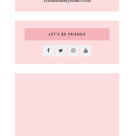
ftndiana@ymail.com
LET’S BE FRIENDS