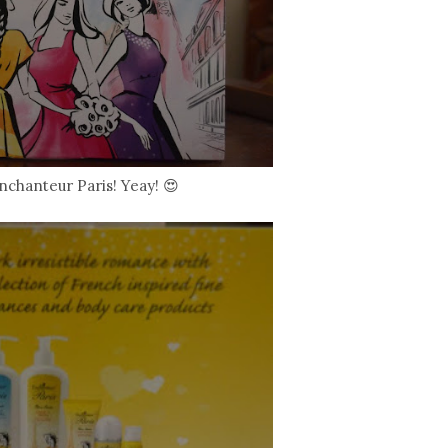
nchanteur Paris! Yeay! 😍