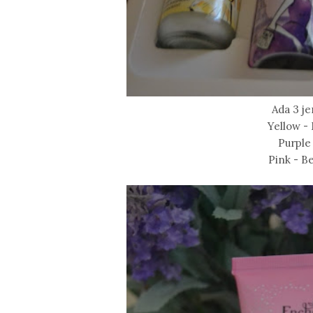
Ada 3 je
Yellow -
Purple
Pink - B