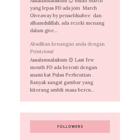
Assalamualaikum 😊 Bulan March
yang lepas FD ada join March
Giveaway by penselduabee dan
alhamdulillah, ada rezeki menang
dalam give...
Abadikan kenangan anda dengan
Printcious!
Assalamualaikum 😊 Last few
month FD ada bercuti dengan
suami kat Pulau Perhentian .
Banyak sangat gambar yang
kitorang ambik masa bercu...
FOLLOWERS