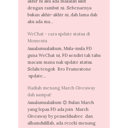
akhir ni aku ada masalah sikit
dengan rambut ni. Sebenarnya
bukan akhir-akhir ni, dah lama dah
aku ada ma...
WeChat - cara update status di
Moments
Assalamualaikum, Mula-mula FD
guna WeChat ni, FD sendiri tak tahu
macam mana nak update status.
Selalu tengok Bro Framestone
update...
Hadiah menang March Giveaway
dah sampai!
Assalamualaikum 😊 Bulan March
yang lepas FD ada join March
Giveaway by penselduabee dan
alhamdulillah, ada rezeki menang