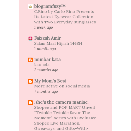
blog.iamfuzy™
C.Rino by Carlo Rino Presents
Its Latest Eyewear Collection
with Two Everyday Sunglasses
1 week ago
Faizzah Amir
Salam Maal Hijrah 1448H
1 month ago
mimbar kata
kau ada
2 months ago
My Mom's Best
More active on social media
7 months ago
.she's the camera maniac.
Shopee and POP MART Unveil
“Twinkle Twinkle Savor The
Moment” Series with Exclusive
Shopee Live Marathon,
Giveaways, and Gifts-With-