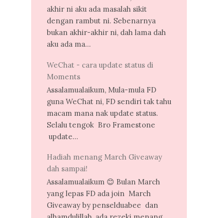
akhir ni aku ada masalah sikit
dengan rambut ni. Sebenarnya
bukan akhir-akhir ni, dah lama dah
aku ada ma...
WeChat - cara update status di
Moments
Assalamualaikum, Mula-mula FD
guna WeChat ni, FD sendiri tak tahu
macam mana nak update status.
Selalu tengok Bro Framestone
update...
Hadiah menang March Giveaway
dah sampai!
Assalamualaikum 😊 Bulan March
yang lepas FD ada join March
Giveaway by penselduabee dan
alhamdulillah, ada rezeki menang