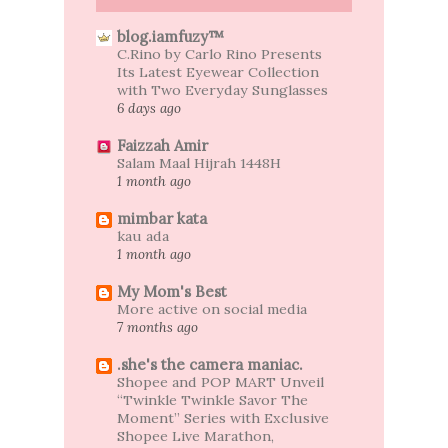
blog.iamfuzy™
C.Rino by Carlo Rino Presents
Its Latest Eyewear Collection
with Two Everyday Sunglasses
6 days ago
Faizzah Amir
Salam Maal Hijrah 1448H
1 month ago
mimbar kata
kau ada
1 month ago
My Mom's Best
More active on social media
7 months ago
.she's the camera maniac.
Shopee and POP MART Unveil
“Twinkle Twinkle Savor The
Moment” Series with Exclusive
Shopee Live Marathon,