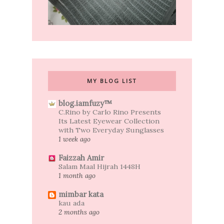
MY BLOG LIST
blog.iamfuzy™
C.Rino by Carlo Rino Presents
Its Latest Eyewear Collection
with Two Everyday Sunglasses
1 week ago
Faizzah Amir
Salam Maal Hijrah 1448H
1 month ago
mimbar kata
kau ada
2 months ago