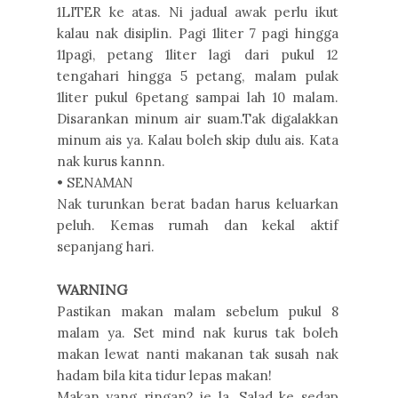
1LITER ke atas. Ni jadual awak perlu ikut
kalau nak disiplin. Pagi 1liter 7 pagi hingga
11pagi, petang 1liter lagi dari pukul 12
tengahari hingga 5 petang, malam pulak
1liter pukul 6petang sampai lah 10 malam.
Disarankan minum air suam.Tak digalakkan
minum ais ya. Kalau boleh skip dulu ais. Kata
nak kurus kannn.
• SENAMAN
Nak turunkan berat badan harus keluarkan
peluh. Kemas rumah dan kekal aktif
sepanjang hari.
WARNING
Pastikan makan malam sebelum pukul 8
malam ya. Set mind nak kurus tak boleh
makan lewat nanti makanan tak susah nak
hadam bila kita tidur lepas makan!
Makan yang ringan2 je la. Salad ke sedap