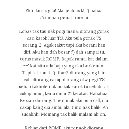
Ekin kurus gila! Aku jealous k! :'( hahaa
#sumpah penat time ni
Lepas tak tau nak pegi mana, diorang gerak
cari karok luar TS. Aku pula gerak TS
sorang-2. Agak takut tapi aku berani kan
diri. Aku kan dah besar :') dah sampai tu,
terus masuk ROMP. Bapak ramai kat dalam
==' kat situ ada baju yang aku berkenan.
Tapi tak muat :'( tiba-2 diorang yang lain
call, diorang cakap diorang otw pegi TS
sebab takbole nak masuk karok tu sebab tak
cukup umur, kena umur 21 ke atas. Hahahaa!
Kesian diorang. Then mak aku pula call, dia
cakap kang dia ambil aku time nak balik. Ah
sudahhh! Memang tak balik malam ah en.
Keluar dari ROMP, aku tengok diorang