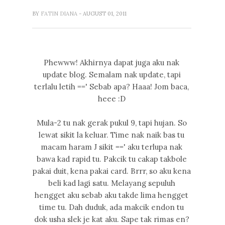
BY
FATIN DIANA
- AUGUST 01, 2011
Phewww! Akhirnya dapat juga aku nak
update blog. Semalam nak update, tapi
terlalu letih ==' Sebab apa? Haaa! Jom baca,
heee :D
Mula-2 tu nak gerak pukul 9, tapi hujan. So
lewat sikit la keluar. Time nak naik bas tu
macam haram J sikit ==' aku terlupa nak
bawa kad rapid tu. Pakcik tu cakap takbole
pakai duit, kena pakai card. Brrr, so aku kena
beli kad lagi satu. Melayang sepuluh
hengget aku sebab aku takde lima hengget
time tu. Dah duduk, ada makcik endon tu
dok usha slek je kat aku. Sape tak rimas en?