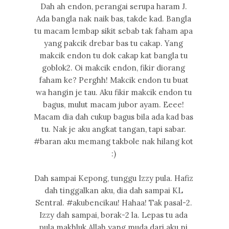
Dah ah endon, perangai serupa haram J.
Ada bangla nak naik bas, takde kad. Bangla
tu macam lembap sikit sebab tak faham apa
yang pakcik drebar bas tu cakap. Yang
makcik endon tu dok cakap kat bangla tu
goblok2. Oi makcik endon, fikir diorang
faham ke? Perghh! Makcik endon tu buat
wa hangin je tau. Aku fikir makcik endon tu
bagus, mulut macam jubor ayam. Eeee!
Macam dia dah cukup bagus bila ada kad bas
tu. Nak je aku angkat tangan, tapi sabar.
#baran aku memang takbole nak hilang kot
:)
Dah sampai Kepong, tunggu Izzy pula. Hafiz
dah tinggalkan aku, dia dah sampai KL
Sentral. #akubencikau! Hahaa! Tak pasal-2.
Izzy dah sampai, borak-2 la. Lepas tu ada
pula makhluk Allah yang muda dari aku ni