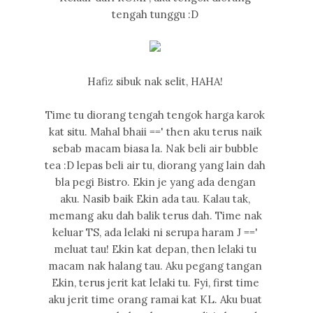
tengah tunggu :D
Hafiz sibuk nak selit, HAHA!
Time tu diorang tengah tengok harga karok
kat situ. Mahal bhaii ==' then aku terus naik
sebab macam biasa la. Nak beli air bubble
tea :D lepas beli air tu, diorang yang lain dah
bla pegi Bistro. Ekin je yang ada dengan
aku. Nasib baik Ekin ada tau. Kalau tak,
memang aku dah balik terus dah. Time nak
keluar TS, ada lelaki ni serupa haram J =='
meluat tau! Ekin kat depan, then lelaki tu
macam nak halang tau. Aku pegang tangan
Ekin, terus jerit kat lelaki tu. Fyi, first time
aku jerit time orang ramai kat KL. Aku buat