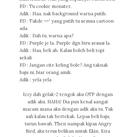
FD : Tu cookie monster.
Adik : Haa, nak background warna putih.
FD : Takde ==' yang putih tu semua cartoon
ada.
Adik : Dah tu, warna apa?
FD : Purple je la. Purple dgn biru sesuai la.
Adik : Haa, beli ah. Kalau boleh beli topi
sekali
FD : Jangan cite keling bole? Ang taknak
baju ni, biar orang amik.
Adik : yela yela
Izzy dah gelak-2 tengok aku OTP dengan
adik aku. HAHA! Dia pun kenal sangat
macam mana aku dengan adik aku tu. Tak
sah kalau tak bertekak. Lepas beli baju,
turun bawah. Then nampak kipas Angry
Bird, aku terus belikan untuk Ekin. Kira