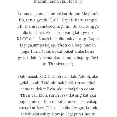
macam hadiah la. Heee :D
Lepas tu semua kumpul kat depan Maybank
BB, terus gerak KLCC. Tapi N baru sampai
BB. Dia macam touching, hm. So aku tunggu
dia kat Pavi. Aku suruh yang lain gerak
KLCC dulu. Nasib baik dia nak datang. Dapat
la juga jumpa kejap. Then dia bagi hadiah
juga, hee :D nak dekat pukul 7, aku kena
gerak dah. N temankan sampai hujung Pavi
je. Thanks tau :')
Dah masuk KLCC, abah call dah. Adehh, aku
gelabah ah. Takbole nak balik terus sebab
camera dekat Eyla. Aku cuba jalan cepat.
Then call Ekin, suruh Izzy datang kat aku
bagi camera. Dah dapat camera, aku cakap
sorry kat Izzy. Tak tau la dia dengar ke tak
sebab aku cakap slow je, lagi pun time tu