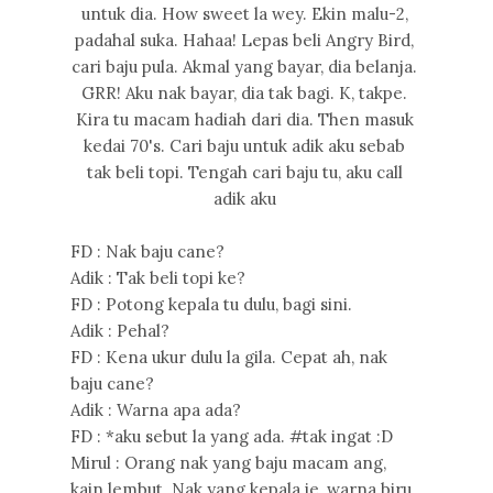
untuk dia. How sweet la wey. Ekin malu-2,
padahal suka. Hahaa! Lepas beli Angry Bird,
cari baju pula. Akmal yang bayar, dia belanja.
GRR! Aku nak bayar, dia tak bagi. K, takpe.
Kira tu macam hadiah dari dia. Then masuk
kedai 70's. Cari baju untuk adik aku sebab
tak beli topi. Tengah cari baju tu, aku call
adik aku
FD : Nak baju cane?
Adik : Tak beli topi ke?
FD : Potong kepala tu dulu, bagi sini.
Adik : Pehal?
FD : Kena ukur dulu la gila. Cepat ah, nak
baju cane?
Adik : Warna apa ada?
FD : *aku sebut la yang ada. #tak ingat :D
Mirul : Orang nak yang baju macam ang,
kain lembut. Nak yang kepala je, warna biru.