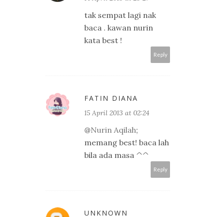
tak sempat lagi nak
baca . kawan nurin
kata best !
Reply
FATIN DIANA
15 April 2013 at 02:24
@
Nurin Aqilah
;
memang best! baca lah
bila ada masa ^^
Reply
UNKNOWN