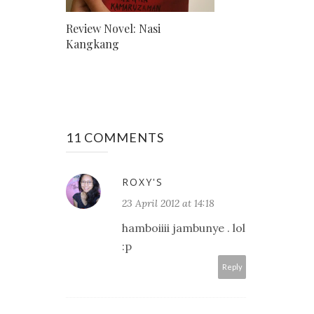
Review Novel: Nasi
Kangkang
11 COMMENTS
ROXY'S
23 April 2012 at 14:18
hamboiiii jambunye . lol
:p
Reply