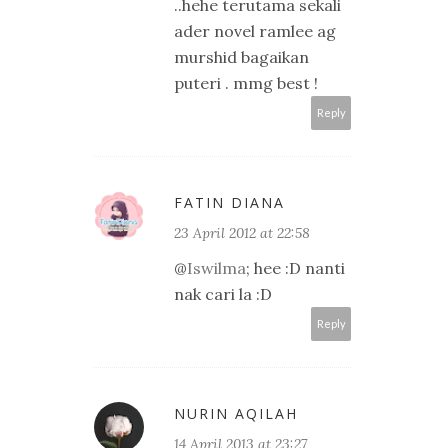
..hehe terutama sekali
ader novel ramlee ag
murshid bagaikan
puteri . mmg best !
Reply
FATIN DIANA
23 April 2012 at 22:58
@
Iswilma
; hee :D nanti
nak cari la :D
Reply
NURIN AQILAH
14 April 2013 at 23:27