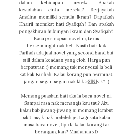
dalam kehidupan mereka. Apakah
kesudahan cinta mereka? Berjayakah
Amalina memiliki semula Ikram? Dapatkah
Khairil memikat hati Syafiqah? Dan apakah
pengakhiran hubungan Ikram dan Syafiqah?
Baca je sinopsis novel ni, terus
bersemangat nak beli. Nasib baik kak
Farihah ada jual novel yang second hand but
still dalam keadaan yang elok. Harga pun
berpatutan :) memang tak menyesal la beli
kat kak Farihah. Kalau korang pun berminat,
jangan segan segan nak klik >
SINI
< k? ;)
Memang puaskan hati aku la baca novel ni.
Sampai rasa nak menangis kau tau? Aku
kalau bab jiwang-jiwang ni memang lembut
sikit, asyik nak meleleh je. Lagi satu kalau
masa baca novel, tipu la kalau korang tak
berangan, kan? Muahahaa xD