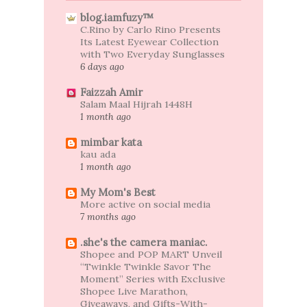
blog.iamfuzy™
C.Rino by Carlo Rino Presents
Its Latest Eyewear Collection
with Two Everyday Sunglasses
6 days ago
Faizzah Amir
Salam Maal Hijrah 1448H
1 month ago
mimbar kata
kau ada
1 month ago
My Mom's Best
More active on social media
7 months ago
.she's the camera maniac.
Shopee and POP MART Unveil
“Twinkle Twinkle Savor The
Moment” Series with Exclusive
Shopee Live Marathon,
Giveaways, and Gifts-With-