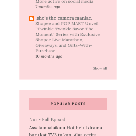
More active on social media
7 months ago
.she's the camera maniac.
Shopee and POP MART Unveil
“Twinkle Twinkle Savor The
Moment” Series with Exclusive
Shopee Live Marathon,
Giveaways, and Gifts-With-
Purchase
10 months ago
Show All
POPULAR POSTS
Nur - Full Episod
Assalamualaikum Hot betul drama
baru kat TV3 tu kan. Alaa cerita