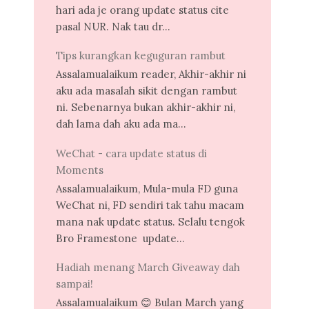
hari ada je orang update status cite
pasal NUR. Nak tau dr...
Tips kurangkan keguguran rambut
Assalamualaikum reader, Akhir-akhir ni
aku ada masalah sikit dengan rambut
ni. Sebenarnya bukan akhir-akhir ni,
dah lama dah aku ada ma...
WeChat - cara update status di
Moments
Assalamualaikum, Mula-mula FD guna
WeChat ni, FD sendiri tak tahu macam
mana nak update status. Selalu tengok
Bro Framestone update...
Hadiah menang March Giveaway dah
sampai!
Assalamualaikum 😊 Bulan March yang