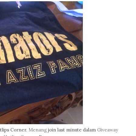
otlips Corner.
Menang
join last minute dalam
Giveaway