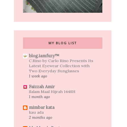
MY BLOG LIST
blog.iamfuzy™
C.Rino by Carlo Rino Presents Its
Latest Eyewear Collection with
Two Everyday Sunglasses
1 week ago
Faizzah Amir
Salam Maal Hijrah 1448H
1 month ago
mimbar kata
kau ada
2 months ago