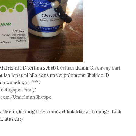
eMatrix ni FD terima sebab
bertuah
dalam
Giveaway dari
hat lah lepas ni bila consume supplement Shaklee :D
 Ida Umielman! ^^v
n.blogspot.com/
k.com/UmielmanShoppe
lee ni, korang boleh contact kak Ida kat fanpage. Link
t atas tu ;)