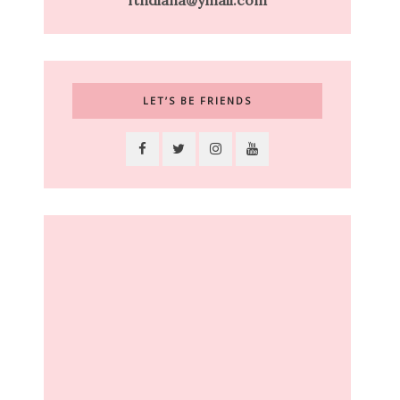
ftndiana@ymail.com
LET’S BE FRIENDS