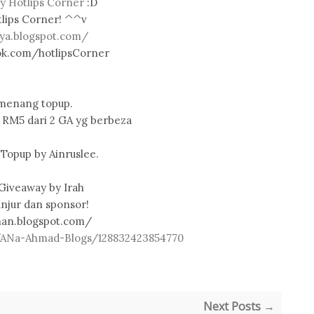
by Hotlips Corner
:D
tlips Corner! ^^v
uya.blogspot.com/
ok.com/hotlipsCorner
 menang topup.
RM5 dari 2 GA yg berbeza
opup by Ainruslee.
iveaway by Irah
njur dan sponsor!
nan.blogspot.com/
/ANa-Ahmad-Blogs/128832423854770
Next Posts →