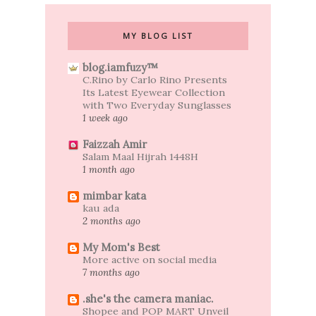
MY BLOG LIST
blog.iamfuzy™
C.Rino by Carlo Rino Presents
Its Latest Eyewear Collection
with Two Everyday Sunglasses
1 week ago
Faizzah Amir
Salam Maal Hijrah 1448H
1 month ago
mimbar kata
kau ada
2 months ago
My Mom's Best
More active on social media
7 months ago
.she's the camera maniac.
Shopee and POP MART Unveil