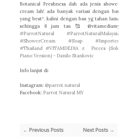
Botanical Freshness dah ada jenis shower
cream lah! ada banyak variasi dengan bau
yang best². kalini dengan bau yg tahan lama
sehingga 8 jam tau 🥰 @vitamediamy
#ParrotNatural
#ParrotNaturalMalaysia
#ShowerCream
#Soap
#Imported
#Thailand
#VITAMDEDIA
♬ Pieces (Solo
Piano Version) - Danilo Stankovic
Info lanjut di:
Instagram:
@parrot.natural
Facebook:
Parrot Natural MY
← Previous Posts
Next Posts →