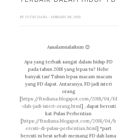
BY
FATIN DIANA
- JANUARY 08, 2019
Assalamualaikum 😊
Apa yang terbaik sangat dalam hidup FD
pada tahun 2018 yang lepas tu? Hehe
banyak tau! Tahun lepas macam macam
yang FD dapat. Antaranya, FD jadi isteri
orang
[
https://ftndiana.blogspot.com/2018/04/fd
-dah-jadi-isteri-orang.html
] , dapat bercuti
kat Pulau Perhentian
[
https://ftndiana.blogspot.com/2018/04/b
ercuti-di-pulau-perhentian.html
] *part
bercuti ni best sebab memang FD dah lama