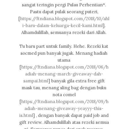
sangat teringin pergi Pulau Perhentian*.
Pastu dapat pulak seorang puteri,
[
https://ftndiana.blogspot.com/2018/10/ahl
i-baru-dalam-keluarga-kecil-kami.html
].
Alhamdulillah, semuanya rezeki dari Allah.
Tu baru part untuk family. Hehe. Rezeki kat
socmed pun banyak jugak. Menang hadiah
utama
[
https://ftndiana.blogspot.com/2018/06/h
adiah-menang-march-giveaway-dah-
sampai.html
] banyak gila extra free gift
mask tau, menang sling bag dengan buku
nota comel
[
https://ftndiana.blogspot.com/2018/09/h
adiah-menang-giveaway-yeayyy-this-
is.html
] , dengan banyak dapat paid job and
gift review. Alhamdulillah atas rezeki semua