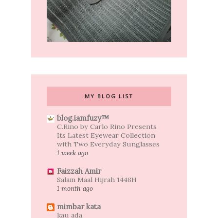
MY BLOG LIST
blog.iamfuzy™
C.Rino by Carlo Rino Presents
Its Latest Eyewear Collection
with Two Everyday Sunglasses
1 week ago
Faizzah Amir
Salam Maal Hijrah 1448H
1 month ago
mimbar kata
kau ada